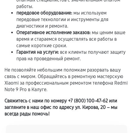
Гарантия на выполненные работы может
работы.
сохраняться полностью или частично, если
передовое оборудование:
мы используем
соблюдены следующие условия:
передовые технологии и инструменты для
Предоставленные детали подходят по
диагностики и ремонта.
техническим параметрам и не имеют внешних
Оперативное исполнение заказов:
мы ценим ваше
время и стараемся осуществлять все работы в
дефектов.
самые короткие сроки.
Установка была выполнена нашим сервисным
Гарантия на услуги:
все клиенты получают защиту
центром.
прав на проведенный ремонт.
При этом гарантия на сами комплектующие
Не позволяйте небольшим поломкам разорвать вашу
остается на стороне производителя или
связь с миром. Обращайтесь в ремонтную мастерскую
продавца. За качество сторонних деталей
Xiaomi за профессиональным ремонтом телефона Redmi
сервисный центр ответственности не несет.
Note 9 Pro в Калуге.
Свяжитесь с нами по номеру +7 (800) 100-47-62 или
загляните в наш офис по адресу ул. Кирова, 20 – мы
всегда рады помочь!