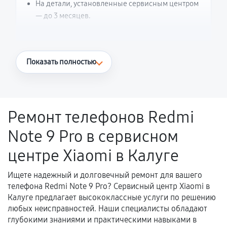
На детали, установленные сервисным центром
— до 3 месяцев.
Что считается гарантийным случаем
Показать полностью
Повторное возникновение неисправности,
напрямую связанной с выполненным
ремонтом.
Ремонт телефонов Redmi
Поломка установленной детали при
Note 9 Pro в сервисном
нормальной эксплуатации в течение
гарантийного срока.
центре Xiaomi в Калуге
Несоответствие комплектующей заявленным
техническим характеристикам.
Ищете надежный и долговечный ремонт для вашего
телефона Redmi Note 9 Pro? Сервисный центр Xiaomi в
Калуге предлагает высококлассные услуги по решению
любых неисправностей. Наши специалисты обладают
Документы для подтверждения
глубокими знаниями и практическими навыками в