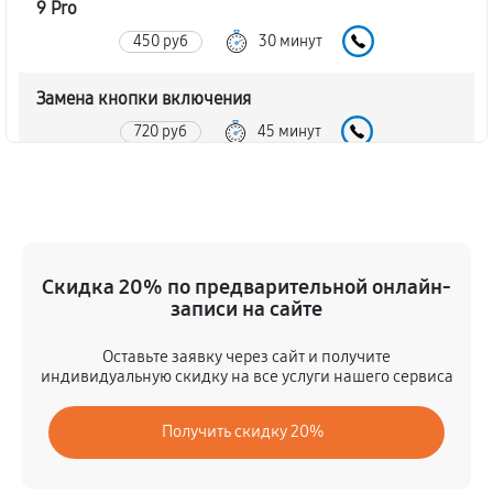
9 Pro
450 руб
30 минут
Замена кнопки включения
720 руб
45 минут
Замена камеры телефона Xiaomi Redmi Note 9 Pro
1440 руб
60 минут
Замена USB порта телефона Xiaomi Redmi Note 9
Скидка 20% по предварительной онлайн-
Pro
записи на сайте
630 руб
45 минут
Оставьте заявку через сайт и получите
индивидуальную скидку на все услуги нашего сервиса
Ремонт цепи питания телефона Xiaomi Redmi Note 9
Pro
Получить скидку 20%
1980 руб
120 минут