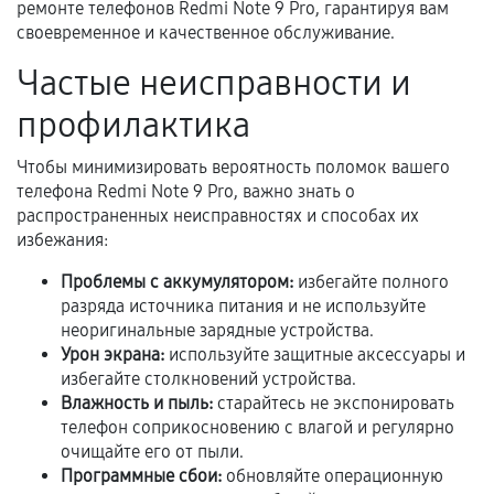
гарантии
ремонте телефонов Redmi Note 9 Pro, гарантируя вам
своевременное и качественное обслуживание.
Гарантийный талон.
Частые неисправности и
Акт выполненных работ с датой, перечнем
услуг и сроком гарантии.
профилактика
Документы на установленные комплектующие
Чтобы минимизировать вероятность поломок вашего
и кассовый чек.
телефона Redmi Note 9 Pro, важно знать о
распространенных неисправностях и способах их
избежания:
Расширенная гарантия
Проблемы с аккумулятором:
избегайте полного
разряда источника питания и не используйте
В некоторых случаях возможно оформление
неоригинальные зарядные устройства.
расширенной гарантии. Стоимость, сроки и
Урон экрана:
используйте защитные аксессуары и
условия продления согласовываются отдельно и
избегайте столкновений устройства.
фиксируются в документах.
Влажность и пыль:
старайтесь не экспонировать
телефон соприкосновению с влагой и регулярно
очищайте его от пыли.
Программные сбои:
обновляйте операционную
Когда гарантия не действует