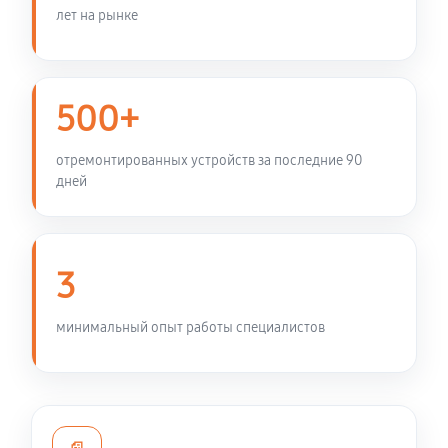
360 руб
30 минут
лет на рынке
Ремонт GPS-модуля телефона Xiaomi Redmi Note 9
Pro
500+
450 руб
45 минут
отремонтированных устройств за последние 90
Ремонт корпусных элементов
дней
720 руб
60 минут
Ремонт микрофона телефона Xiaomi Redmi Note 9
3
Pro
450 руб
30 минут
минимальный опыт работы специалистов
Ремонт мультиконтроллера
900 руб
90 минут
Замена шлейфа телефона Xiaomi Redmi Note 9 Pro