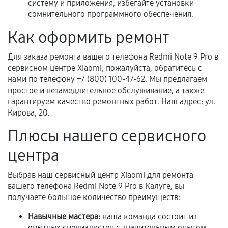
систему и приложения, избегайте установки
сомнительного программного обеспечения.
Нарушение правил эксплуатации,
механические повреждения, попадание влаги,
Как оформить ремонт
перегрев, коррозия.
Для заказа ремонта вашего телефона Redmi Note 9 Pro в
Самостоятельный ремонт или вмешательство
сервисном центре Xiaomi, пожалуйста, обратитесь с
третьих лиц.
нами по телефону +7 (800) 100-47-62. Мы предлагаем
Естественный износ деталей, если иное не
простое и незамедлительное обслуживание, а также
предусмотрено отдельно.
гарантируем качество ремонтных работ. Наш адрес: ул.
Кирова, 20.
Обращение после окончания гарантийного
срока.
Плюсы нашего сервисного
Программные сбои, если это не указано в
центра
отдельных условиях.
Выбрав наш сервисный центр Xiaomi для ремонта
вашего телефона Redmi Note 9 Pro в Калуге, вы
получаете большое количество преимуществ:
Если комплектующие куплены
самостоятельно
Навычные мастера:
наша команда состоит из
опытных специалистов с значительным опытом