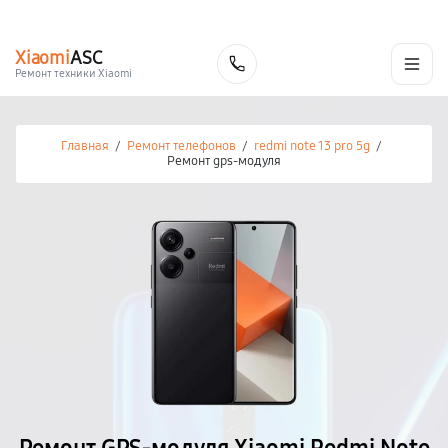
г. Калуга
Ежедневно с 9:00 до 21:00
+7 (800) 100-47-62
Xiaomi
ASC
Заказать
Ремонт техники Xiaomi
Главная
/
Ремонт телефонов
/
redmi note 13 pro 5g
/
Ремонт gps-модуля