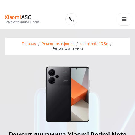
г. Калуга
Ежедневно с 9:00 до 21:00
+7 (800) 100-47-62
Xiaomi
ASC
Заказать
Ремонт техники Xiaomi
Главная
/
Ремонт телефонов
/
redmi note 13 5g
/
Ремонт динамика