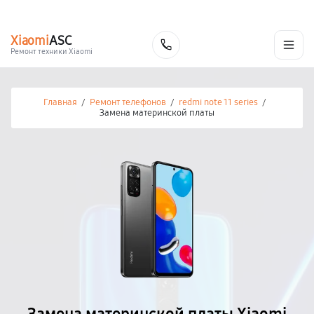
г. Калуга
Ежедневно с 9:00 до 21:00
+7 (800) 100-47-62
Xiaomi
ASC
Заказать
Ремонт техники Xiaomi
Главная
/
Ремонт телефонов
/
redmi note 11 series
/
Замена материнской платы