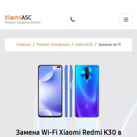
г. Калуга
Ежедневно с 9:00 до 21:00
+7 (800) 100-47-62
Xiaomi
ASC
Заказать
Ремонт техники Xiaomi
Главная
/
Ремонт телефонов
/
redmi k30
/
Замена wi-fi
Замена Wi-Fi Xiaomi Redmi K30 в