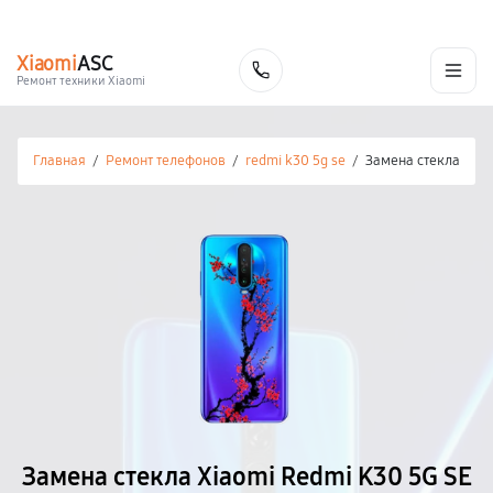
г. Калуга
Ежедневно с 9:00 до 21:00
+7 (800) 100-47-62
Xiaomi
ASC
Заказать
Ремонт техники Xiaomi
Главная
/
Ремонт телефонов
/
redmi k30 5g se
/
Замена стекла
Замена стекла Xiaomi Redmi K30 5G SE