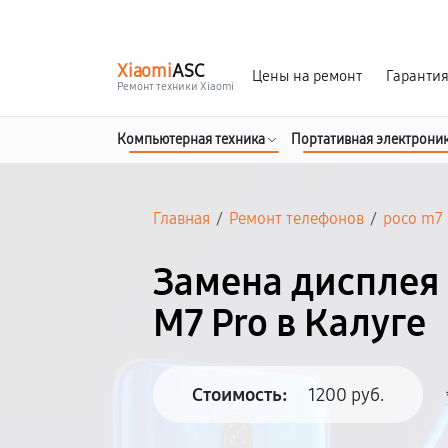
г. Калуга
Ежедневно с 9:00 до 21:00
Xiaomi
ASC
Цены на ремонт
Гаранти
Ремонт техники Xiaomi
Компьютерная техника
Портативная электрони
Главная
/
Ремонт телефонов
/
poco m7 
Замена дисплея 
M7 Pro в Калуге
Стоимость:
1200 руб.