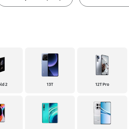
ld 2
13T
12T Pro