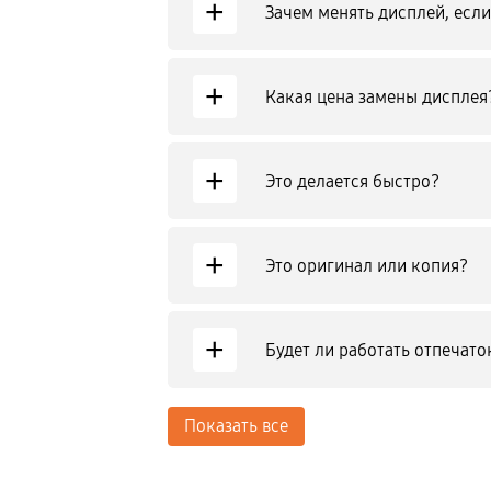
+
Зачем менять дисплей, если
+
Какая цена замены дисплея
+
Это делается быстро?
+
Это оригинал или копия?
+
Будет ли работать отпечат
Показать все