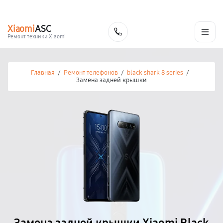
г. Калуга
Ежедневно с 9:00 до 21:00
+7 (800) 100-47-62
Xiaomi
ASC
Заказать
Ремонт техники Xiaomi
Главная
/
Ремонт телефонов
/
black shark 8 series
/
Замена задней крышки