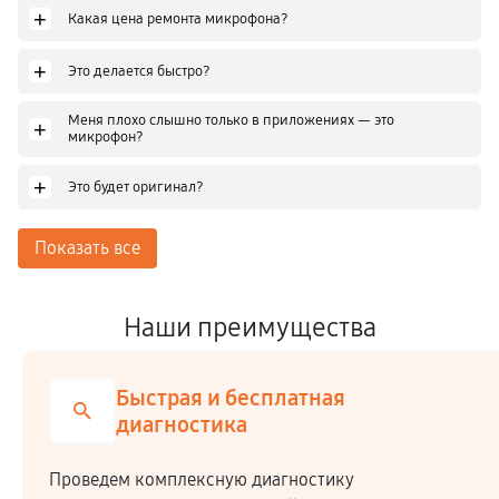
+
Какая цена ремонта микрофона?
+
Это делается быстро?
Меня плохо слышно только в приложениях — это
+
микрофон?
+
Это будет оригинал?
Показать все
Наши преимущества
рая и бесплатная
Честн
ностика
плексную диагностику
Мы сотрудничае