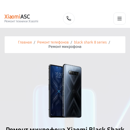
г. Калуга
Ежедневно с 9:00 до 21:00
+7 (800) 100-47-62
Xiaomi
ASC
Заказать
Ремонт техники Xiaomi
Главная
/
Ремонт телефонов
/
black shark 8 series
/
Ремонт микрофона