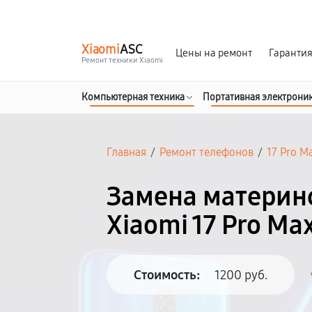
г. Калуга
Ежедневно с 9:00 до 21:00
Xiaomi
ASC
Цены на ремонт
Гаранти
Ремонт техники Xiaomi
Компьютерная техника
Портативная электрони
Главная
/
Ремонт телефонов
/
17 Pro M
Замена материн
Xiaomi 17 Pro Ma
Стоимость:
1200 руб.