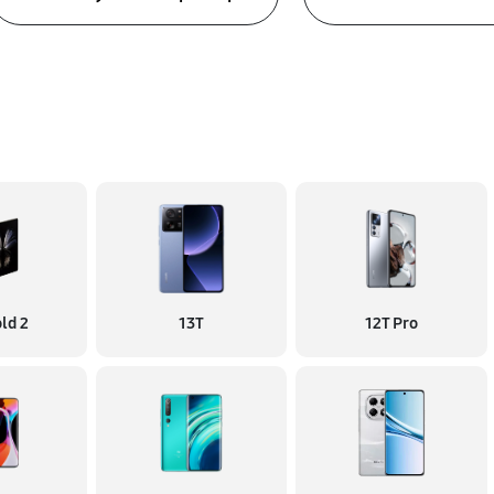
ld 2
13T
12T Pro