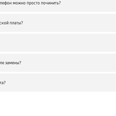
телефон можно просто починить?
ской платы?
сле замены?
та?