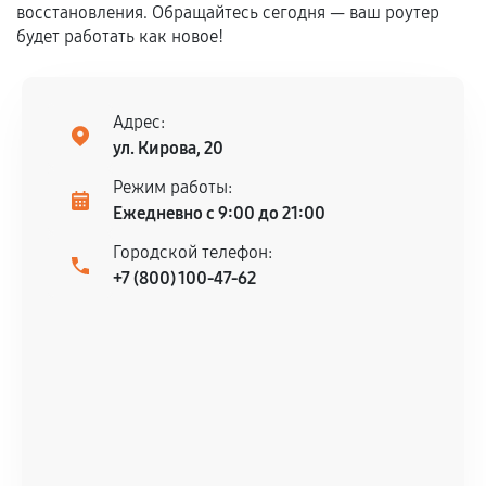
восстановления. Обращайтесь сегодня — ваш роутер
Обращение после окончания гарантийного
будет работать как новое!
срока.
Программные сбои, если это не указано в
отдельных условиях.
Адрес:
ул. Кирова, 20
Режим работы:
Если комплектующие куплены
Ежедневно с 9:00 до 21:00
самостоятельно
Городской телефон:
Гарантия на выполненные работы может
+7 (800) 100-47-62
сохраняться полностью или частично, если
соблюдены следующие условия:
Предоставленные детали подходят по
техническим параметрам и не имеют внешних
дефектов.
Установка была выполнена нашим сервисным
центром.