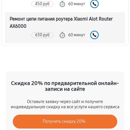
450 руб
60 минут
Ремонт цепи питания роутера Xiaomi Alot Router
AX6000
630 руб
60 минут
Замена блока питания
720 руб
60 минут
Прошивка роутера Xiaomi Alot Router AX6000
Скидка 20% по предварительной онлайн-
450 руб
60 минут
записи на сайте
Замена материнской платы
Оставьте заявку через сайт и получите
450 руб
60 минут
индивидуальную скидку на все услуги нашего сервиса
Замена разъема роутера Xiaomi Alot Router AX6000
Получить скидку 20%