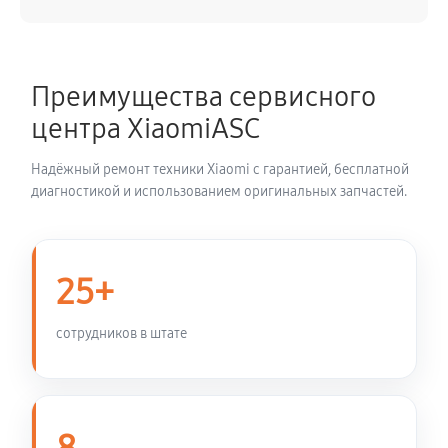
810 руб
60 минут
Замена конденсаторов
630 руб
60 минут
Преимущества сервисного
центра XiaomiASC
Замена дросселя роутера Xiaomi Alot Router
AX6000
Надёжный ремонт техники Xiaomi с гарантией, бесплатной
1170 руб
60 минут
диагностикой и использованием оригинальных запчастей.
Замена дискретных элементов
270 руб
60 минут
25+
Реболин процессора роутера Xiaomi Alot Router
сотрудников в штате
AX6000
860 руб
60 минут
Пайка микросхем роутера Xiaomi Alot Router