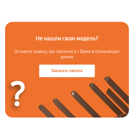
Не нашли свою модель?
Оставьте заявку, мы свяжемся с Вами в ближайшее
время
Заказать звонок
?