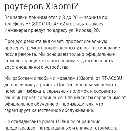
роутеров Xiaomi?
Расширенная гарантия
Все заявки принимаются с 8 до 20 — звоните по
В некоторых случаях возможно оформление
телефону +7 (800) 100-47-62 и оставьте заявку.
расширенной гарантии. Стоимость, сроки и
Инженеры приедут по адресу ул. Кирова, 20.
условия продления согласовываются отдельно и
Процесс ремонта включает: профессиональную
фиксируются в документах.
проверку, ремонт поврежденных узлов, тестирование
после ремонта. Мы оснащаем только официальные
комплектующие, что обеспечивает долговечность
восстановленного устройства.
Когда гарантия не действует
Мы работаем с любыми моделями Xiaomi: от RT-AC68U
Нарушение правил эксплуатации,
до новейших устройств. Профессиональный осмотр
механические повреждения, попадание влаги,
помогает избежать серьезных поломок и сохранить
перегрев, коррозия.
ваше интернет-соединение. Специалисты сервиса имеют
официальное обучение от производителя, что
Самостоятельный ремонт или вмешательство
гарантирует качественное обслуживание.
третьих лиц.
Естественный износ деталей, если иное не
Не откладывайте ремонт! Раннее обращение
предотвращает потерю данных и снижает стоимость
предусмотрено отдельно.