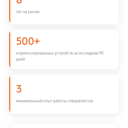
8
AX6000
720 руб
60 минут
лет на рынке
Замена флеш микросхемы
770 руб
60 минут
500+
Замена трансформатора портов
отремонтированных устройств за последние 90
720 руб
60 минут
дней
Замена терморезистора
360 руб
60 минут
3
Замена стабилитрона ZD1
минимальный опыт работы специалистов
540 руб
60 минут
Замена коаксиального кабеля
450 руб
60 минут