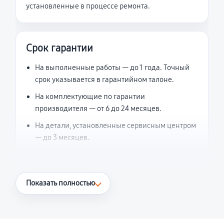
установленные в процессе ремонта.
Срок гарантии
На выполненные работы — до 1 года. Точный
срок указывается в гарантийном талоне.
На комплектующие по гарантии
производителя — от 6 до 24 месяцев.
На детали, установленные сервисным центром
— до 3 месяцев.
Что считается гарантийным случаем
Показать полностью
Повторное возникновение неисправности,
напрямую связанной с выполненным
ремонтом.