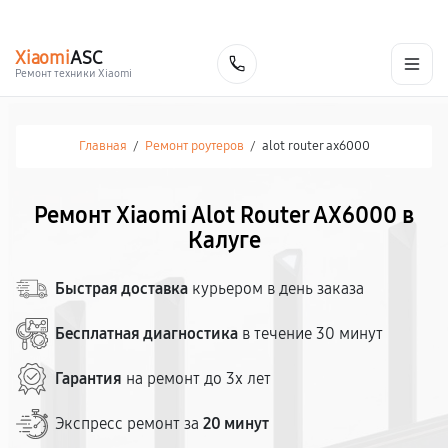
г. Калуга
Ежедневно с 9:00 до 21:00
+7 (800) 100-47-62
Xiaomi
ASC
Заказать
Ремонт техники Xiaomi
Главная
/
Ремонт роутеров
/
alot router ax6000
Ремонт Xiaomi Alot Router AX6000 в
Калуге
Быстрая доставка
курьером в день заказа
Бесплатная диагностика
в течение 30 минут
Гарантия
на ремонт до 3х лет
Экспресс ремонт за
20 минут