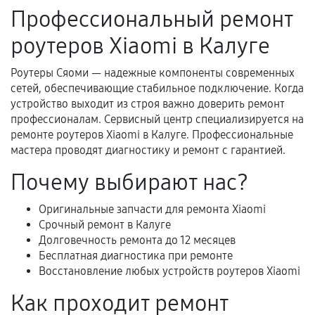
Профессиональный ремонт
Поломка установленной детали при
роутеров Xiaomi в Калуге
нормальной эксплуатации в течение
гарантийного срока.
Роутеры Сяоми — надежные компоненты современных
Несоответствие комплектующей заявленным
сетей, обеспечивающие стабильное подключение. Когда
техническим характеристикам.
устройство выходит из строя важно доверить ремонт
профессионалам. Сервисный центр специализируется на
ремонте роутеров Xiaomi в Калуге. Профессиональные
мастера проводят диагностику и ремонт с гарантией.
Документы для подтверждения
гарантии
Почему выбирают нас?
Гарантийный талон.
Оригинальные запчасти для ремонта Xiaomi
Срочный ремонт в Калуге
Акт выполненных работ с датой, перечнем
Долговечность ремонта до 12 месяцев
услуг и сроком гарантии.
Бесплатная диагностика при ремонте
Документы на установленные комплектующие
Восстановление любых устройств роутеров Xiaomi
и кассовый чек.
Как проходит ремонт