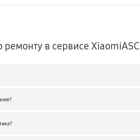
о ремонту в сервисе XiaomiASC
анее?
тика?