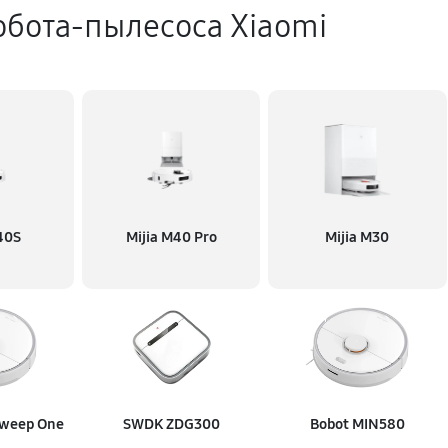
бота-пылесоса Xiaomi
40S
Mijia M40 Pro
Mijia M30
Sweep One
SWDK ZDG300
Bobot MIN580