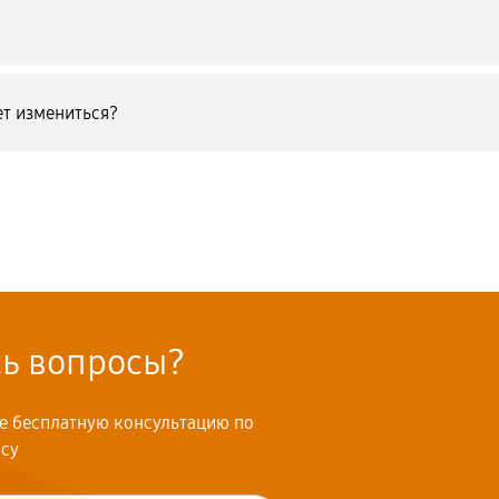
т измениться?
сь вопросы?
те бесплатную консультацию по
осу