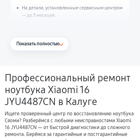
На детали, установленные сервисным центром
— до 3 месяцев.
Что считается гарантийным случаем
Показать полностью
Повторное возникновение неисправности,
напрямую связанной с выполненным
ремонтом.
Профессиональный ремонт
Поломка установленной детали при
ноутбука Xiaomi 16
нормальной эксплуатации в течение
гарантийного срока.
JYU4487CN в Калуге
Несоответствие комплектующей заявленным
техническим характеристикам.
Ищете проверенный центр по восстановлению ноутбука
Сяоми? Разберёмся с любыми неисправностями Xiaomi
16 JYU4487CN — от быстрой диагностики до сложного
ремонта. Берёмся за гарантийные и постгарантийные
Документы для подтверждения