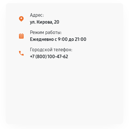
Гарантия на выполненные работы может
сохраняться полностью или частично, если
Адрес:
ул. Кирова, 20
соблюдены следующие условия:
Предоставленные детали подходят по
Режим работы:
техническим параметрам и не имеют внешних
Ежедневно с 9:00 до 21:00
дефектов.
Городской телефон:
Установка была выполнена нашим сервисным
+7 (800) 100-47-62
центром.
При этом гарантия на сами комплектующие
остается на стороне производителя или
продавца. За качество сторонних деталей
сервисный центр ответственности не несет.