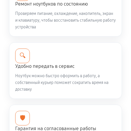
Ремонт ноутбуков по состоянию
Ремонт петель крышки
Проверяем питание, охлаждение, накопитель, экран
890 руб
50 минут
и клавиатуру, чтобы восстановить стабильную работу
устройства
Замена вебкамеры ноутбука Xiaomi 16 JYU4487CN
1120 руб
80 минут
🔍
Установка драйверов ноутбука Xiaomi 16
JYU4487CN
Удобно передать в сервис
650 руб
30 минут
Ноутбук можно быстро оформить в работу, а
собственный курьер поможет сократить время на
Замена жесткого диска
доставку
680 руб
50 минут
Ремонт цепей питания
🛡️
2250 руб
80 минут
Гарантия на согласованные работы