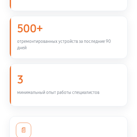
Замена контроллера питания
1340 руб
120 минут
500+
Чистка от пыли ноутбука Xiaomi 16 JYU4487CN
отремонтированных устройств за последние 90
дней
890 руб
70 минут
Замена южного моста ноутбука Xiaomi 16
JYU4487CN
3
2340 руб
80 минут
минимальный опыт работы специалистов
Замена шим-контроллера
3510 руб
120 минут
Настройка Wi-Fi ноутбука Xiaomi 16 JYU4487CN
📄
950 руб
60 минут