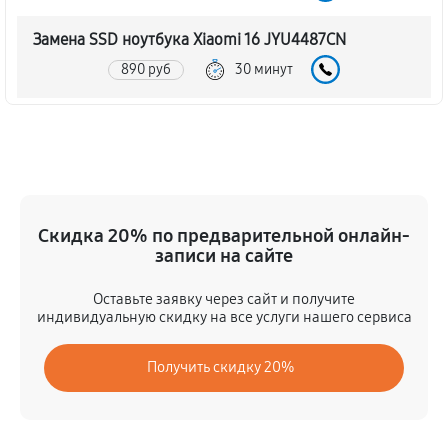
Замена SSD ноутбука Xiaomi 16 JYU4487CN
890 руб
30 минут
Восстановление данных
890 руб
70 минут
Замена северного моста
Скидка 20% по предварительной онлайн-
2340 руб
80 минут
записи на сайте
Замена экрана ноутбука Xiaomi 16 JYU4487CN
Оставьте заявку через сайт и получите
1030 руб
80 минут
индивидуальную скидку на все услуги нашего сервиса
Замена шлейфа матрицы
Получить скидку 20%
860 руб
60 минут