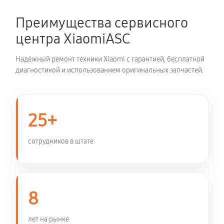
Замена термопасты ноутбука Xiaomi 16 JYU4487CN
900 руб
30 минут
Преимущества сервисного
центра XiaomiASC
Замена системы охлаждения
1350 руб
70 минут
Надёжный ремонт техники Xiaomi с гарантией, бесплатной
диагностикой и использованием оригинальных запчастей.
Замена оперативной памяти
800 руб
50 минут
25+
Замена микрофона ноутбука Xiaomi 16 JYU4487CN
950 руб
60 минут
сотрудников в штате
Замена звуковой карты
990 руб
60 минут
8
Замена USB порта ноутбука Xiaomi 16 JYU4487CN
лет на рынке
950 руб
60 минут