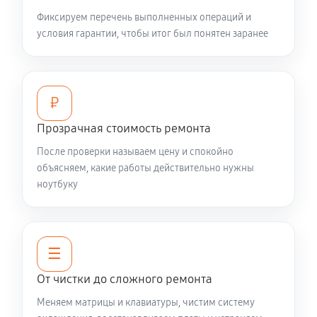
Замена видеокарты ноутбука Xiaomi 16 JYU4487CN
Фиксируем перечень выполненных операций и
условия гарантии, чтобы итог был понятен заранее
1440 руб
60 минут
Ремонт разъема питания
670 руб
50 минут
₽
Прозрачная стоимость ремонта
Замена видеочипа ноутбука Xiaomi 16 JYU4487CN
2470 руб
120 минут
После проверки называем цену и спокойно
объясняем, какие работы действительно нужны
ноутбуку
Настройка BIOS ноутбука Xiaomi 16 JYU4487CN
840 руб
60 минут
Ремонт подсветки ноутбука Xiaomi 16 JYU4487CN
☰
1080 руб
70 минут
От чистки до сложного ремонта
Меняем матрицы и клавиатуры, чистим систему
Настройка ОС ноутбука Xiaomi 16 JYU4487CN