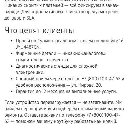
Когда гарантия не действует
Никаких скрытых платежей — всё фиксируем в заказ-
наряде. Для корпоративных клиентов предусмотрены
Нарушение правил эксплуатации,
договор и SLA.
механические повреждения, попадание влаги,
перегрев, коррозия.
Что ценят клиенты
Самостоятельный ремонт или вмешательство
Профи по Сяоми с реальным стажем по линейке 16
третьих лиц.
JYU4487CN.
Фирменные детали — никаких «аналогов»
Естественный износ деталей, если иное не
сомнительного качества.
предусмотрено отдельно.
Диагностические стенды для сложной
Обращение после окончания гарантийного
электроники.
срока.
Срочный приём через телефон +7 (800) 100-47-62 и
удобное расположение — ул. Кирова, 20.
Программные сбои, если это не указано в
Гарантия до 12 месяцев на выполненные услуги.
отдельных условиях.
Если устройство перезагружается — не затягивайте. Мы
найдём первопричину и подберём оптимальный вариант
ремонта. Оставьте заявку по телефону +7 (800) 100-47-
Если комплектующие куплены
62 — поможем вашему ноутбуку работать как новый.
самостоятельно