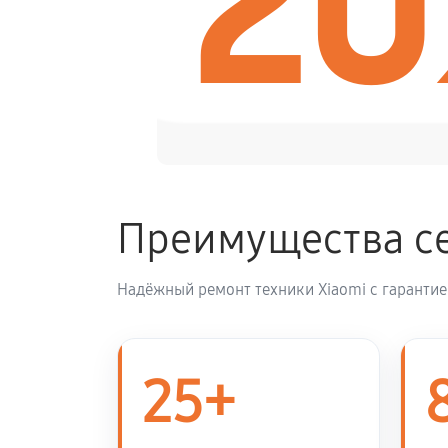
2
Замена корпуса квадрокоптера Xia
Замена аккумулятора квадрокоптер
Настройка шифрования Wi-Fi
Преимущества се
Прошивка квадрокоптера Xiaomi F
Надёжный ремонт техники Xiaomi с гарантие
Установка антенны пульта
25+