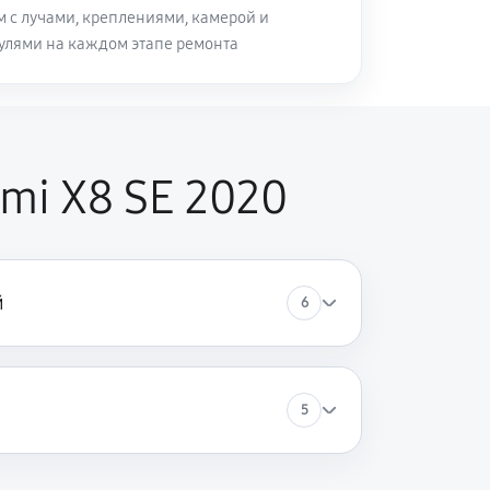
м с лучами, креплениями, камерой и
лями на каждом этапе ремонта
mi X8 SE 2020
й
6
5