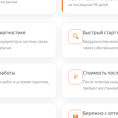
 на рынке
за последние 90 дней
диагностике
Быстрый старт
🔍
кумулятор и систему связи,
Квадрокоптер можн
лексно
через собственного
работы
Стоимость пос
₽
 работ и условия гарантии,
После осмотра наз
требуют восстанов
Бережно с опт
💾