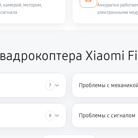
 камерой, мотором,
Аккуратно работае
 сигнала
электронными моду
вадрокоптера Xiaomi Fi
Проблемы с механико
7
Проблемы с сигналом
6