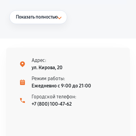
Что считается гарантийным случаем
Показать полностью
Повторное возникновение неисправности,
напрямую связанной с выполненным
ремонтом.
Поломка установленной детали при
нормальной эксплуатации в течение
Адрес:
гарантийного срока.
ул. Кирова, 20
Несоответствие комплектующей заявленным
Режим работы:
техническим характеристикам.
Ежедневно с 9:00 до 21:00
Городской телефон:
+7 (800) 100-47-62
Документы для подтверждения
гарантии
Гарантийный талон.