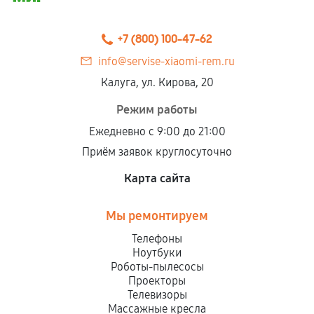
Предоставленные детали подходят по
техническим параметрам и не имеют внешних
+7 (800) 100-47-62
дефектов.
info@servise-xiaomi-rem.ru
Установка была выполнена нашим сервисным
Калуга, ул. Кирова, 20
центром.
При этом гарантия на сами комплектующие
Режим работы
остается на стороне производителя или
Ежедневно с 9:00 до 21:00
продавца. За качество сторонних деталей
Приём заявок круглосуточно
сервисный центр ответственности не несет.
Карта сайта
Мы ремонтируем
Телефоны
Ноутбуки
Роботы-пылесосы
Проекторы
Телевизоры
Массажные кресла