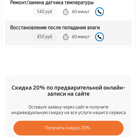
Ремонт/замена датчика температуры
540 руб
60 минут
Восстановление после попадания влаги
450 руб
60 минут
Прошивка (Обновление ПО)
720 руб
60 минут
Замена дисплея (экрана)
Скидка 20% по предварительной онлайн-
1260 руб
60 минут
записи на сайте
Замена микрофона экшн-камеры Xiaomi MI SPHERE
Оставьте заявку через сайт и получите
CAMERA KIT
индивидуальную скидку на все услуги нашего сервиса
720 руб
60 минут
Получить скидку 20%
Замена модуля Wi-Fi экшн-камеры Xiaomi MI